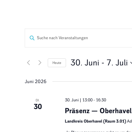
Veranstaltungen
Bitte
Schlüsselwort
Suche
eingeben.
Suche
nach
und
Veranstaltungen
30. Juni
 - 
7. Juli
Schlüsselwort.
Heute
Ansichten,
Datum
wählen.
Navigation
Juni 2026
30. Juni | 13:00
-
16:30
DI.
30
Präsenz — Oberhavel
Landkreis Oberhavel (Raum 3.01)
Ad