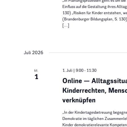
„In Planungsprozessen geht es um di
Einfluss auf die Gestaltung ihres All
130) „Risiken für Kinder entstehen, w
(Brandenburger Bildungsplan, S. 130) K
[…]
Juli 2026
1. Juli | 9:00
-
11:30
MI.
1
Online — Alltagssitu
Kinderrechten, Mens
verknüpfen
„In der Kindertagesbetreuung begegn
Demokratie im täglichen Zusammenlebe
Kinder demokratierelevante Kompeten