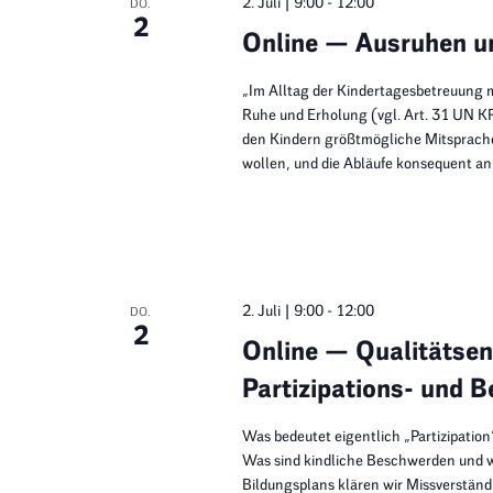
2. Juli | 9:00
-
12:00
DO.
2
Online — Ausruhen u
„Im Alltag der Kindertagesbetreuung 
Ruhe und Erholung (vgl. Art. 31 UN KR
den Kindern größtmögliche Mitsprache
wollen, und die Abläufe konsequent an
2. Juli | 9:00
-
12:00
DO.
2
Online — Qualitätsen
Partizipations- und 
Was bedeutet eigentlich „Partizipation
Was sind kindliche Beschwerden und wa
Bildungsplans klären wir Missverständ