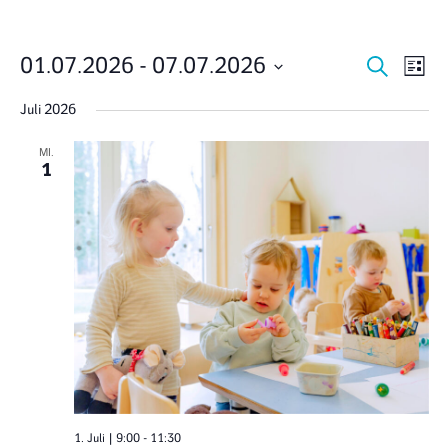
Veran
Ve
01.07.2026
 - 
07.07.2026
Suche
Liste
Datum
An
Suche
wählen.
Juli 2026
Na
und
MI.
1
Ansich
Navig
1. Juli | 9:00
-
11:30