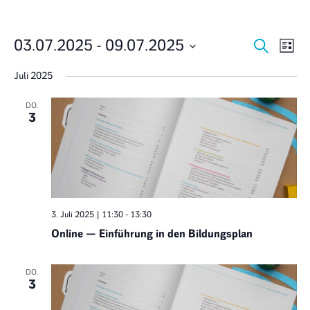
Veran
Ve
03.07.2025
 - 
09.07.2025
Suche
Liste
Datum
An
Suche
wählen.
Juli 2025
Na
und
DO.
3
Ansich
Navig
3. Juli 2025 | 11:30
-
13:30
Online — Einführung in den Bildungsplan
DO.
3