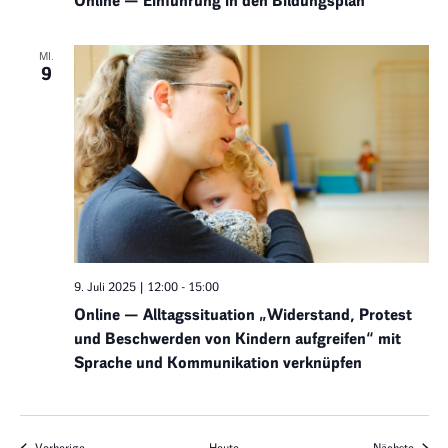
Online — Einführung in den Bildungsplan
MI.
9
9. Juli 2025 | 12:00
-
15:00
Online — Alltagssituation „Widerstand, Protest
und Beschwerden von Kindern aufgreifen“ mit
Sprache und Kommunikation verknüpfen
Veranstaltungen
Verans