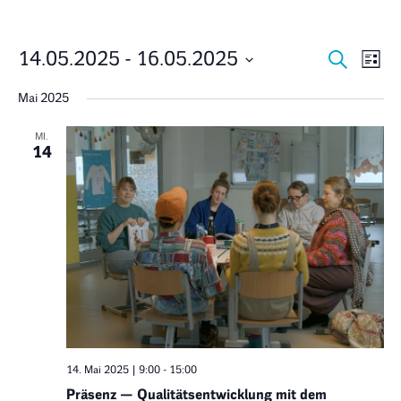
Veran
Ve
14.05.2025
 - 
16.05.2025
Suche
Liste
Datum
An
Suche
wählen.
Mai 2025
Na
und
MI.
14
Ansich
Navig
14. Mai 2025 | 9:00
-
15:00
Präsenz — Qualitätsentwicklung mit dem