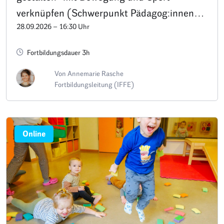
verknüpfen (Schwerpunkt Pädagog:innen
28.09.2026 – 16:30 Uhr
und Leitungen im Kita- und U3-Bereich)
Fortbildungsdauer 3h
Von Annemarie Rasche
Fortbildungsleitung (IFFE)
Online