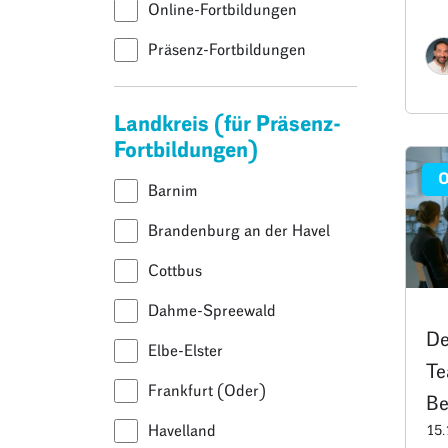
Te
Online-Fortbildungen
Präsenz-Fortbildungen
Landkreis (für Präsenz-
Fortbildungen)
O
Barnim
Brandenburg an der Havel
Cottbus
Dahme-Spreewald
De
Elbe-Elster
Te
Frankfurt (Oder)
Be
Havelland
15.
Le