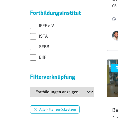
05.
Fa
Fortbildungsinstitut
Ve
er
IFFE e.V.
Te
ISTA
SFBB
BIfF
O
Filterverknüpfung
Alle Filter zurücksetzen
Be