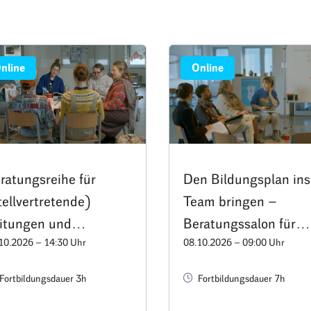
nline
Online
ratungsreihe für
Den Bildungsplan ins
tellvertretende)
Team bringen –
itungen und
Beratungssalon für
10.2026 – 14:30 Uhr
08.10.2026 – 09:00 Uhr
chberatungen:
Leitungen und
ränderungsprozesse
Trägervertretungen
Fortbildungsdauer 3h
Fortbildungsdauer 7h
folgreich gestalten –