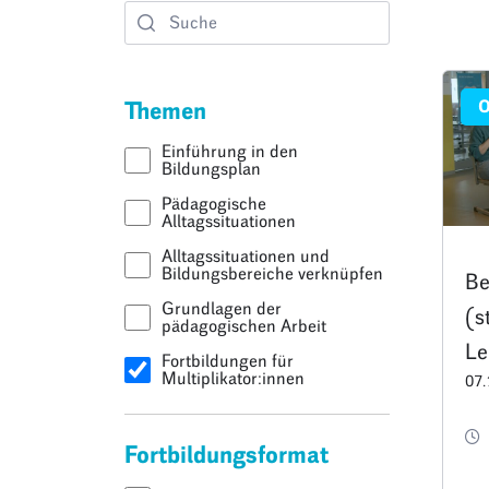
O
Themen
Einführung in den
Bildungsplan
Pädagogische
Alltagssituationen
Alltagssituationen und
Bildungsbereiche verknüpfen
Be
Grundlagen der
(s
pädagogischen Arbeit
Le
Fortbildungen für
Multiplikator:innen
07.
Fa
Ve
Fortbildungsformat
er