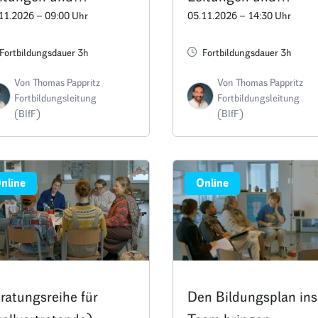
11.2026 – 09:00 Uhr
05.11.2026 – 14:30 Uhr
chberatungen:
Fachberatungen:
ränderungsprozesse
Veränderungsprozess
Fortbildungsdauer 3h
Fortbildungsdauer 3h
folgreich gestalten –
erfolgreich gestalten
Von Thomas Pappritz
Von Thomas Pappritz
rmin D3
Termin E3
Fortbildungsleitung
Fortbildungsleitung
(BIfF)
(BIfF)
nline
Online
ratungsreihe für
Den Bildungsplan ins