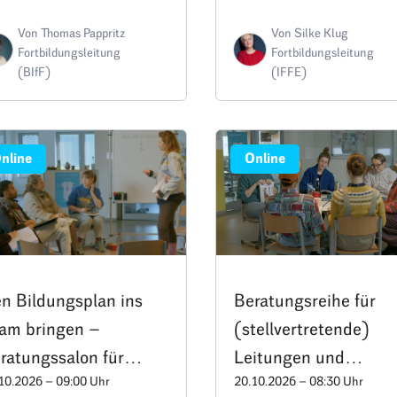
rmin E2
Von Thomas Pappritz
Von Silke Klug
Fortbildungsleitung
Fortbildungsleitung
(BIfF)
(IFFE)
nline
Online
n Bildungsplan ins
Beratungsreihe für
am bringen –
(stellvertretende)
ratungssalon für
Leitungen und
10.2026 – 09:00 Uhr
20.10.2026 – 08:30 Uhr
itungen und
Fachberatungen: