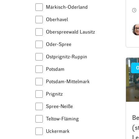
Tr
Märkisch-Oderland
Oberhavel
Oberspreewald Lausitz
Oder-Spree
Ostprignitz-Ruppin
O
Potsdam
Potsdam-Mittelmark
Prignitz
Spree-Neiße
Be
Teltow-Fläming
(s
Uckermark
Le