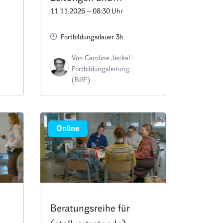
11.11.2026 – 08:30 Uhr
Fachberatungen:
e
Veränderungsprozesse
Fortbildungsdauer 3h
 –
erfolgreich gestalten –
Von Caroline Jeckel
Termin A3
Fortbildungsleitung
(BIfF)
Online
Beratungsreihe für