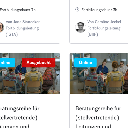
ägervertretungen
Veränderungsprozess
Fortbildungsdauer 7h
Fortbildungsdauer 3h
erfolgreich gestalten
Von Jana Sinnecker
Von Caroline Jeckel
Termin C2
Fortbildungsleitung
Fortbildungsleitung
(ISTA)
(BIfF)
nline
Ausgebucht
Online
ratungsreihe für
Beratungsreihe für
tellvertretende)
(stellvertretende)
itungen und
Leitungen und