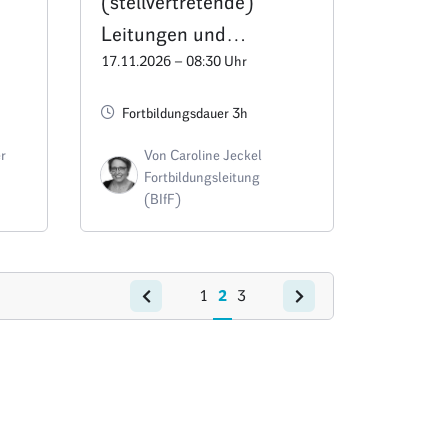
(stellvertretende)
Leitungen und
17.11.2026 – 08:30 Uhr
Fachberatungen:
Veränderungsprozesse
Fortbildungsdauer 3h
erfolgreich gestalten –
r
Von Caroline Jeckel
Termin C3
Fortbildungsleitung
(BIfF)
1
2
3