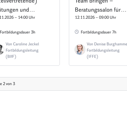
tellvertretende)
Team bringen –
itungen und
Beratungssalon für
11.2026 – 14:00 Uhr
12.11.2026 – 09:00 Uhr
chberatungen:
Leitungen und
ränderungsprozesse
Trägervertretungen
Fortbildungsdauer 3h
Fortbildungsdauer 7h
folgreich gestalten –
Von Caroline Jeckel
Von Denise Burghamme
rmin B3
Fortbildungsleitung
Fortbildungsleitung
(BIfF)
(IFFE)
te
2
von
3