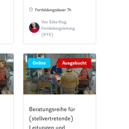
e
Trägervertretungen
Fortbildungsdauer 7h
 –
Von Silke Klug
Fortbildungsleitung
(IFFE)
Online
Ausgebucht
Beratungsreihe für
(stellvertretende)
Leitungen und