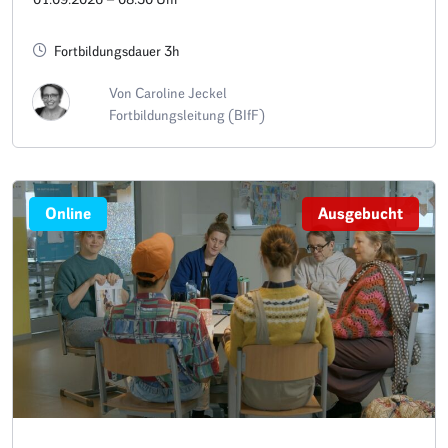
– Termin A1
Fortbildungsdauer 3h
Von Caroline Jeckel
Fortbildungsleitung (BIfF)
Online
Ausgebucht