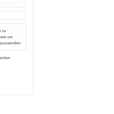
n zu
owie um
 zuzusenden.
anden.