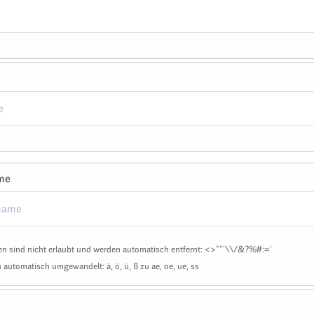
me
n sind nicht erlaubt und werden automatisch entfernt: <>""'\\/&?%#:='
automatisch umgewandelt: ä, ö, ü, ß zu ae, oe, ue, ss