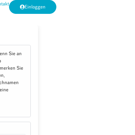
takt
Einloggen
enn Sie an
b
e merken Sie
en,
Nachnamen
eine