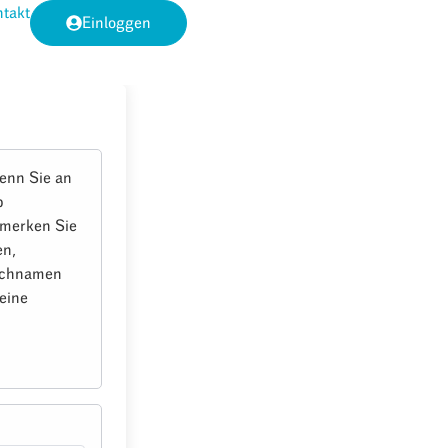
takt
Einloggen
enn Sie an
b
e merken Sie
en,
Nachnamen
eine