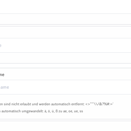
me
n sind nicht erlaubt und werden automatisch entfernt: <>""'\\/&?%#:='
automatisch umgewandelt: ä, ö, ü, ß zu ae, oe, ue, ss