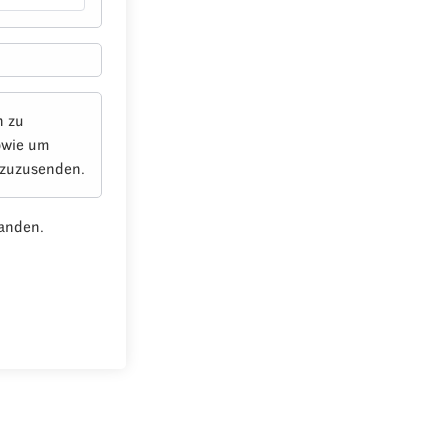
n zu
owie um
 zuzusenden.
anden.