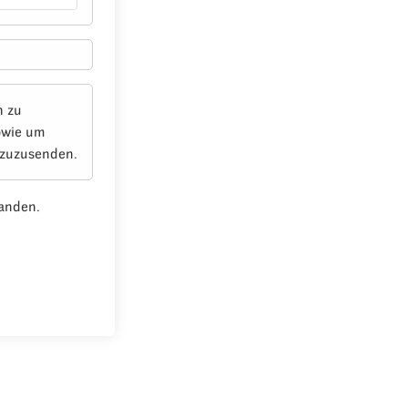
n zu
owie um
 zuzusenden.
anden.