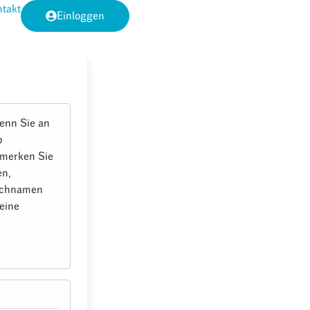
takt
Einloggen
enn Sie an
b
e merken Sie
en,
Nachnamen
eine