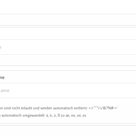
me
n sind nicht erlaubt und werden automatisch entfernt: <>""'\\/&?%#:='
automatisch umgewandelt: ä, ö, ü, ß zu ae, oe, ue, ss