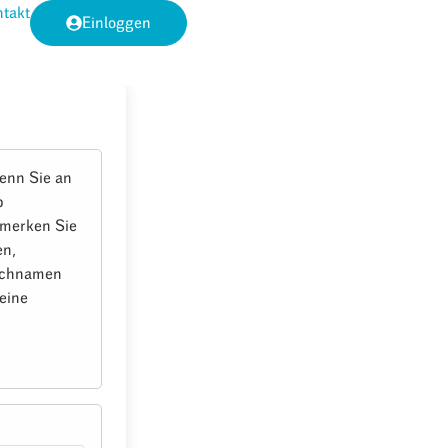
takt
Einloggen
enn Sie an
b
e merken Sie
en,
Nachnamen
eine