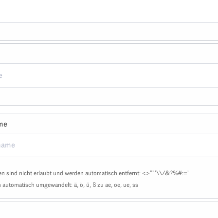
me
n sind nicht erlaubt und werden automatisch entfernt: <>""'\\/&?%#:='
automatisch umgewandelt: ä, ö, ü, ß zu ae, oe, ue, ss