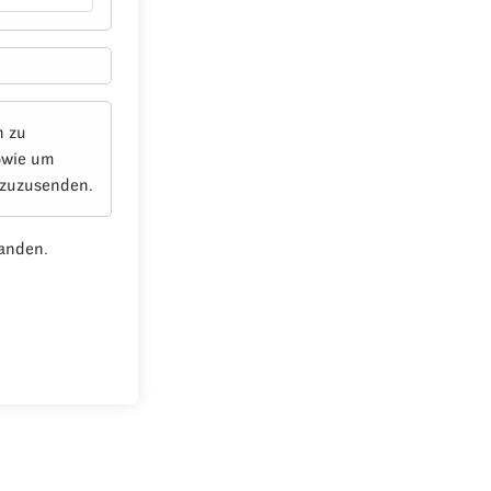
n zu
owie um
 zuzusenden.
anden.