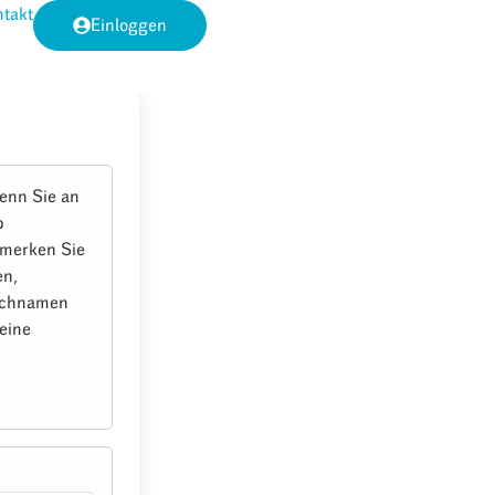
takt
Einloggen
enn Sie an
b
e merken Sie
en,
Nachnamen
eine