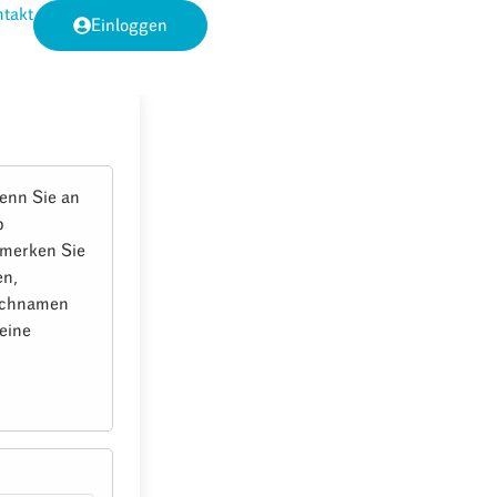
takt
Einloggen
enn Sie an
b
e merken Sie
en,
Nachnamen
eine