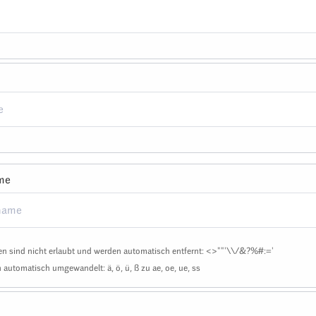
me
n sind nicht erlaubt und werden automatisch entfernt: <>""'\\/&?%#:='
automatisch umgewandelt: ä, ö, ü, ß zu ae, oe, ue, ss