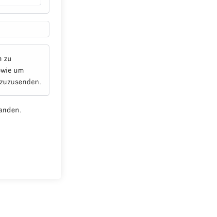
n zu
owie um
 zuzusenden.
anden.