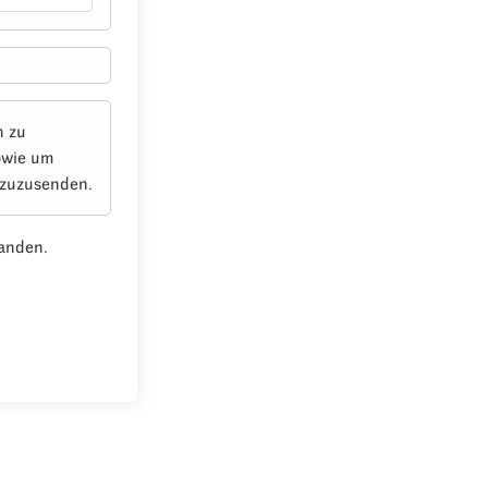
n zu
owie um
 zuzusenden.
anden.