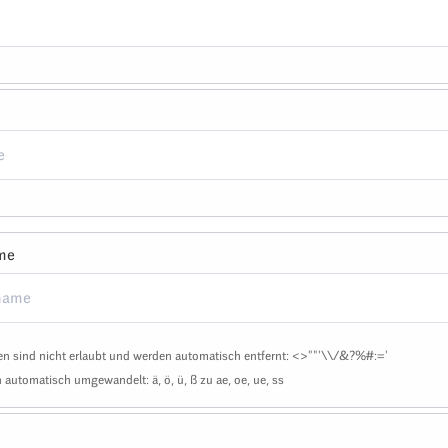
me
n sind nicht erlaubt und werden automatisch entfernt: <>""'\\/&?%#:='
automatisch umgewandelt: ä, ö, ü, ß zu ae, oe, ue, ss