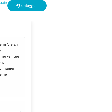
takt
Einloggen
enn Sie an
b
e merken Sie
en,
Nachnamen
eine